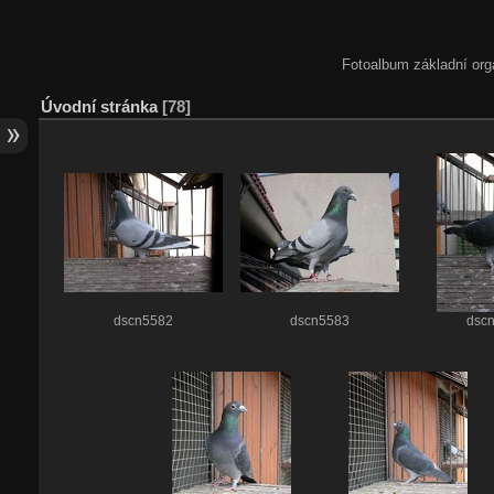
Fotoalbum základní org
Úvodní stránka
78
dscn5582
dscn5583
dsc