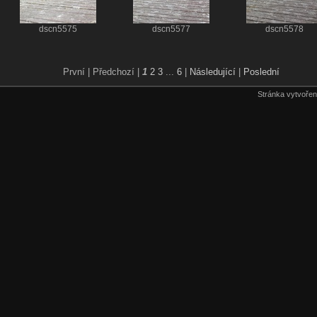
dscn5575
dscn5577
dscn5578
První |
Předchozí |
1
2
3
...
6
|
Následující
|
Poslední
Stránka vytvořen