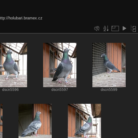
ttp://holubari.bramex.cz
dscn5596
dscn5597
dscn5599