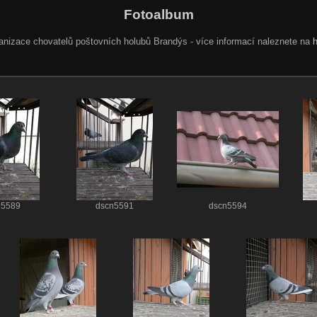
Fotoalbum
anizace chovatelů poštovních holubů Brandýs - více informací naleznete na
h
n5589
dscn5591
dscn5594